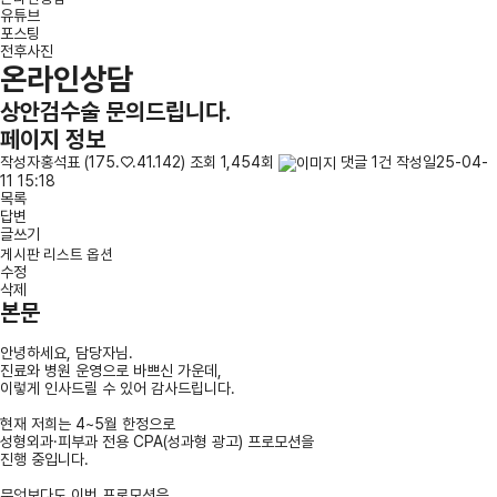
유튜브
포스팅
전후사진
온라인상담
상안검수술
문의드립니다.
페이지 정보
작성자
홍석표
(175.♡.41.142)
조회 1,454회
댓글
1건
작성일
25-04-
11 15:18
목록
답변
글쓰기
게시판 리스트 옵션
수정
삭제
본문
안녕하세요, 담당자님.
진료와 병원 운영으로 바쁘신 가운데,
이렇게 인사드릴 수 있어 감사드립니다.
현재 저희는 4~5월 한정으로
성형외과·피부과 전용 CPA(성과형 광고) 프로모션을
진행 중입니다.
무엇보다도 이번 프로모션은